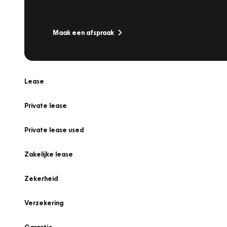
Is uw auto toe aan Onderhoud, Bandenwissel of een Va
Maak een afspraak
Lease
Private lease
Private lease used
Zakelijke lease
Zekerheid
Verzekering