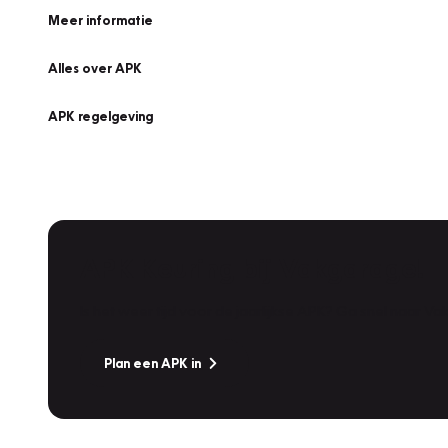
Meer informatie
Alles over APK
APK regelgeving
APK Keuring bij Vakgarage!
Is het weer tijd voor de jaarlijkse APK? Ga snel naar V
Plan een APK in