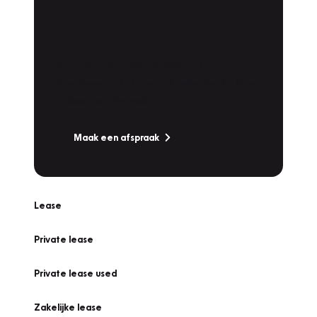
Plan een
Werkplaatsafspraak
Is uw auto toe aan Onderhoud,
Bandenwissel of een Vakantiecheck? Plan
online een afspraak!
Maak een afspraak
Lease
Private lease
Private lease used
Zakelijke lease