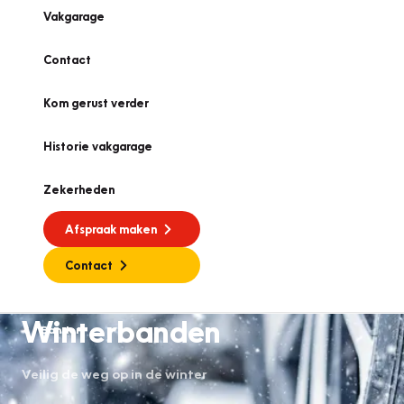
Vakgarage
Contact
Kom gerust verder
Historie vakgarage
Zekerheden
Afspraak maken
Contact
Winterbanden
Banden
Veilig de weg op in de winter