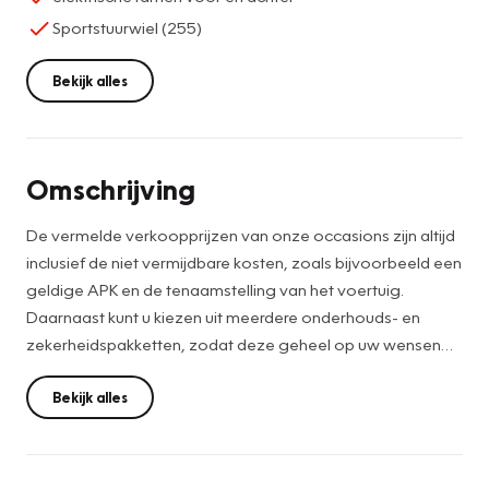
Sportstuurwiel (255)
Bekijk alles
Omschrijving
De vermelde verkoopprijzen van onze occasions zijn altijd
inclusief de niet vermijdbare kosten, zoals bijvoorbeeld een
geldige APK en de tenaamstelling van het voertuig.
Daarnaast kunt u kiezen uit meerdere onderhouds- en
zekerheidspakketten, zodat deze geheel op uw wensen
aansluiten.
Bekijk alles
De (optionele) aanvullende garantie van 12 maanden
BOVAG biedt u als consument onder andere extra
zekerheid. Vraag onze verkopers naar de voorwaarden of