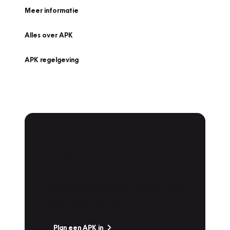
Meer informatie
Alles over APK
APK regelgeving
APK Keuring bij
Vakgarage!
Is het weer tijd voor de jaarlijkse APK? Ga
snel naar Vakgarage bij u in de buurt, en ga
zonder zorgen de weg op!
Plan een APK in