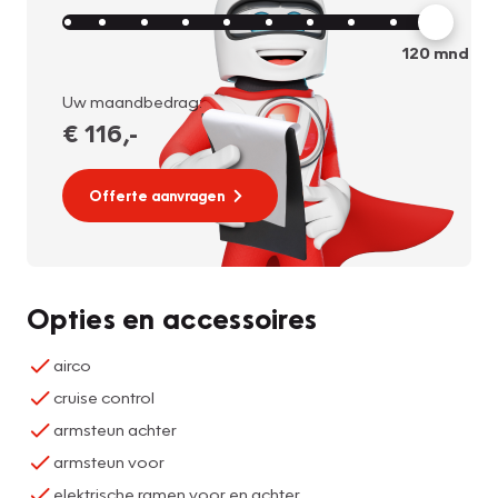
120
mnd
Uw maandbedrag:
€ 116
,-
Offerte aanvragen
Opties en accessoires
airco
cruise control
armsteun achter
armsteun voor
elektrische ramen voor en achter