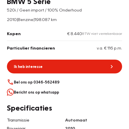
BMW 5 Serie
520i / Geen import / 100% Onderhoud
2010
|
Benzine
|
198.087 km
Kopen
€ 8.440
BTW niet verrekenbaar
Particulier financieren
v.a. € 116 p.m.
Ik heb interesse
Bel ons op 0346-562489
Bericht ons op whatsapp
Specificaties
Transmissie
Automaat
Bouwjaar
2010