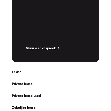
Plan een
Werkplaatsafspraak
Is uw auto toe aan Onderhoud,
Bandenwissel of een Vakantiecheck? Plan
online een afspraak!
Maak een afspraak
Lease
Private lease
Private lease used
Zakelijke lease