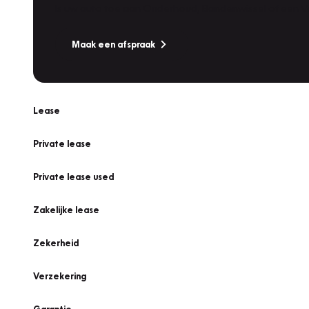
Is uw auto toe aan Onderhoud, Bandenwissel of een Va
Maak een afspraak
Lease
Private lease
Private lease used
Zakelijke lease
Zekerheid
Verzekering