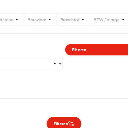
erstand
Bouwjaar
Brandstof
BTW / marge
Filteren
Filteren