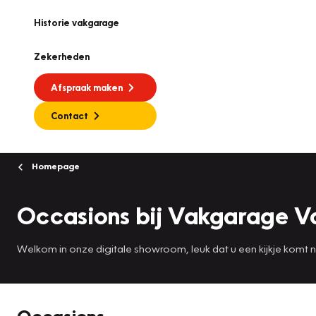
Historie vakgarage
Zekerheden
Afspraak maken
Contact
Homepage
Occasions bij Vakgarage V
Welkom in onze digitale showroom, leuk dat u een kijkje komt
Occasions