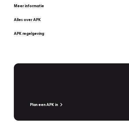
Meer informatie
Alles over APK
APK regelgeving
APK Keuring bij Vakgarage!
Is het weer tijd voor de jaarlijkse APK? Ga snel naar V
Plan een APK in