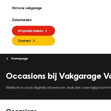
Historie vakgarage
Zekerheden
Afspraak maken
Contact
Homepage
Occasions bij Vakgarage V
Welkom in onze digitale showroom, leuk dat u een kijkje komt
Occasions