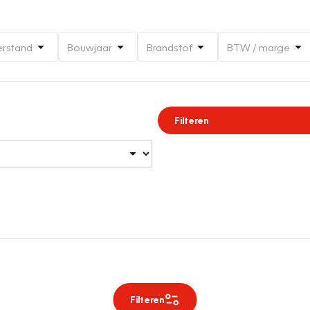
erstand
Bouwjaar
Brandstof
BTW / marge
Filteren
Filteren