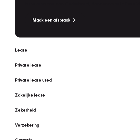
Is uw auto toe aan Onderhoud, Bandenwissel of een Va
Maak een afspraak
Lease
Private lease
Private lease used
Zakelijke lease
Zekerheid
Verzekering