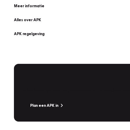
Meer informatie
Alles over APK
APK regelgeving
APK Keuring bij Vakgarage!
Is het weer tijd voor de jaarlijkse APK? Ga snel naar V
Plan een APK in