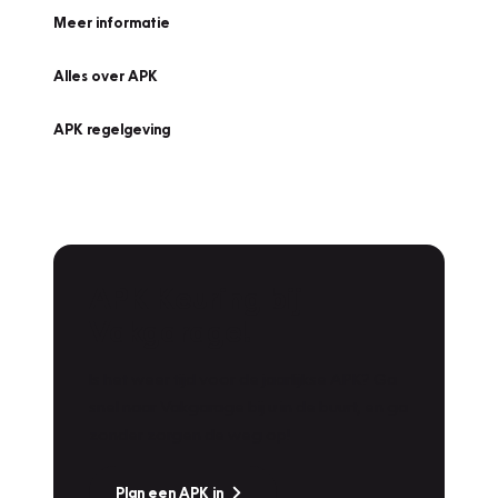
Meer informatie
Alles over APK
APK regelgeving
APK Keuring bij
Vakgarage!
Is het weer tijd voor de jaarlijkse APK? Ga
snel naar Vakgarage bij u in de buurt, en ga
zonder zorgen de weg op!
Plan een APK in