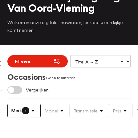
Van Oord-Vleming
Welkom in onze digitale showroom, leuk dat u een kijkje
komt nemen.
Filteren
Occasions
Geen resultaten
Vergelijken
Merk
Model
Transmissie
Prijs
1