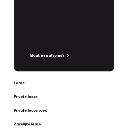
Plan een
Werkplaatsafspraak
Is uw auto toe aan Onderhoud,
Bandenwissel of een Vakantiecheck? Plan
online een afspraak!
Maak een afspraak
Lease
Private lease
Private lease used
Zakelijke lease