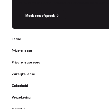
Is uw auto toe aan Onderhoud, Bandenwissel of een Va
Maak een afspraak
Lease
Private lease
Private lease used
Zakelijke lease
Zekerheid
Verzekering