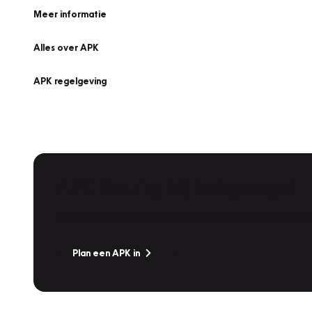
Meer informatie
Alles over APK
APK regelgeving
APK Keuring bij Vakgarage!
Is het weer tijd voor de jaarlijkse APK? Ga snel naar V
Plan een APK in