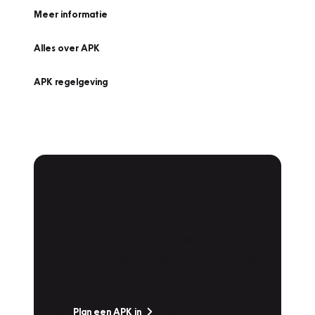
Meer informatie
Alles over APK
APK regelgeving
APK Keuring bij
Vakgarage!
Is het weer tijd voor de jaarlijkse APK? Ga
snel naar Vakgarage bij u in de buurt, en ga
zonder zorgen de weg op!
Plan een APK in