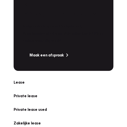
Plan een
Werkplaatsafspraak
Is uw auto toe aan Onderhoud,
Bandenwissel of een Vakantiecheck? Plan
online een afspraak!
Maak een afspraak
Lease
Private lease
Private lease used
Zakelijke lease